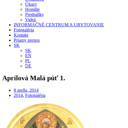
Úkazy
Homílie
Prednášky
Videá
INFORMAČNÉ CENTRUM A UBYTOVANIE
Fotogaléria
Kontakt
Priamy prenos
SK
SK
EN
PL
DE
Aprílová Malá púť 1.
8 apríla, 2014
2014
,
Fotogaléria