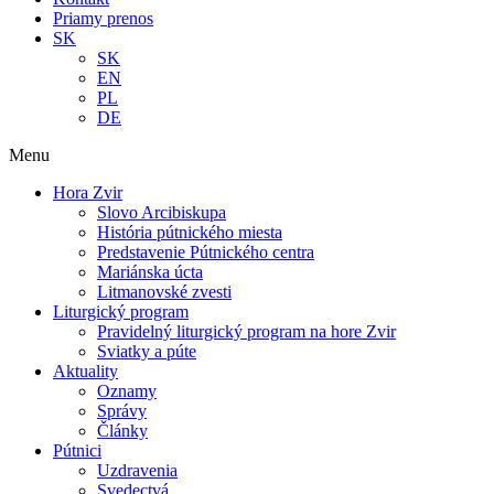
Priamy prenos
SK
SK
EN
PL
DE
Menu
Hora Zvir
Slovo Arcibiskupa
História pútnického miesta
Predstavenie Pútnického centra
Mariánska úcta
Litmanovské zvesti
Liturgický program
Pravidelný liturgický program na hore Zvir
Sviatky a púte
Aktuality
Oznamy
Správy
Články
Pútnici
Uzdravenia
Svedectvá