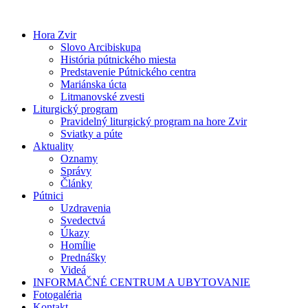
Preskočiť
na
Hora Zvir
obsah
Slovo Arcibiskupa
História pútnického miesta
Predstavenie Pútnického centra
Mariánska úcta
Litmanovské zvesti
Liturgický program
Pravidelný liturgický program na hore Zvir
Sviatky a púte
Aktuality
Oznamy
Správy
Články
Pútnici
Uzdravenia
Svedectvá
Úkazy
Homílie
Prednášky
Videá
INFORMAČNÉ CENTRUM A UBYTOVANIE
Fotogaléria
Kontakt