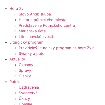
Preskočiť
na
Hora Zvir
obsah
Slovo Arcibiskupa
História pútnického miesta
Predstavenie Pútnického centra
Mariánska úcta
Litmanovské zvesti
Liturgický program
Pravidelný liturgický program na hore Zvir
Sviatky a púte
Aktuality
Oznamy
Správy
Články
Pútnici
Uzdravenia
Svedectvá
Úkazy
Homílie