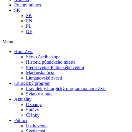
Priamy prenos
SK
SK
EN
PL
DE
Menu
Hora Zvir
Slovo Arcibiskupa
História pútnického miesta
Predstavenie Pútnického centra
Mariánska úcta
Litmanovské zvesti
Liturgický program
Pravidelný liturgický program na hore Zvir
Sviatky a púte
Aktuality
Oznamy
Správy
Články
Pútnici
Uzdravenia
Svedectvá