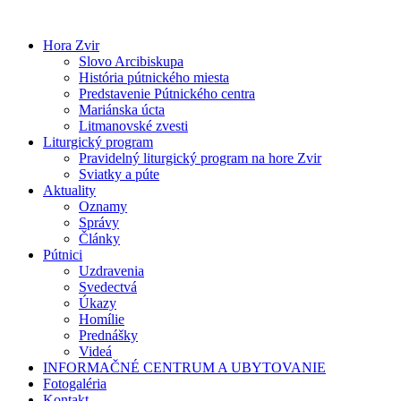
Preskočiť
na
Hora Zvir
obsah
Slovo Arcibiskupa
História pútnického miesta
Predstavenie Pútnického centra
Mariánska úcta
Litmanovské zvesti
Liturgický program
Pravidelný liturgický program na hore Zvir
Sviatky a púte
Aktuality
Oznamy
Správy
Články
Pútnici
Uzdravenia
Svedectvá
Úkazy
Homílie
Prednášky
Videá
INFORMAČNÉ CENTRUM A UBYTOVANIE
Fotogaléria
Kontakt