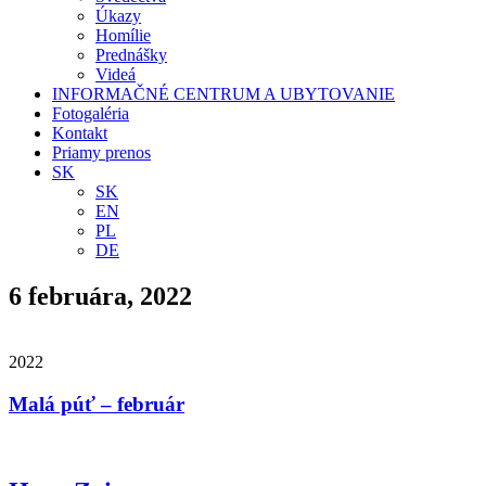
Úkazy
Homílie
Prednášky
Videá
INFORMAČNÉ CENTRUM A UBYTOVANIE
Fotogaléria
Kontakt
Priamy prenos
SK
SK
EN
PL
DE
6 februára, 2022
2022
Malá púť – február