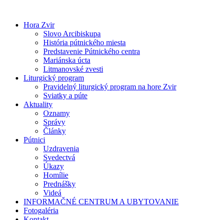
Preskočiť
na
Hora Zvir
obsah
Slovo Arcibiskupa
História pútnického miesta
Predstavenie Pútnického centra
Mariánska úcta
Litmanovské zvesti
Liturgický program
Pravidelný liturgický program na hore Zvir
Sviatky a púte
Aktuality
Oznamy
Správy
Články
Pútnici
Uzdravenia
Svedectvá
Úkazy
Homílie
Prednášky
Videá
INFORMAČNÉ CENTRUM A UBYTOVANIE
Fotogaléria
Kontakt