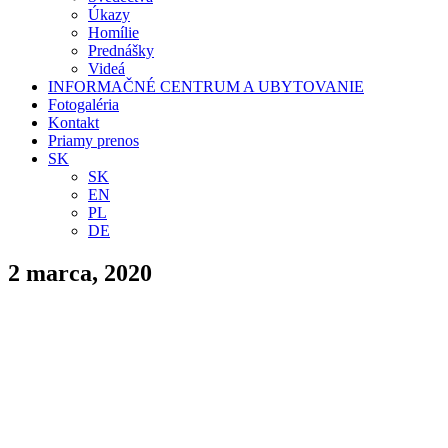
Úkazy
Homílie
Prednášky
Videá
INFORMAČNÉ CENTRUM A UBYTOVANIE
Fotogaléria
Kontakt
Priamy prenos
SK
SK
EN
PL
DE
2 marca, 2020