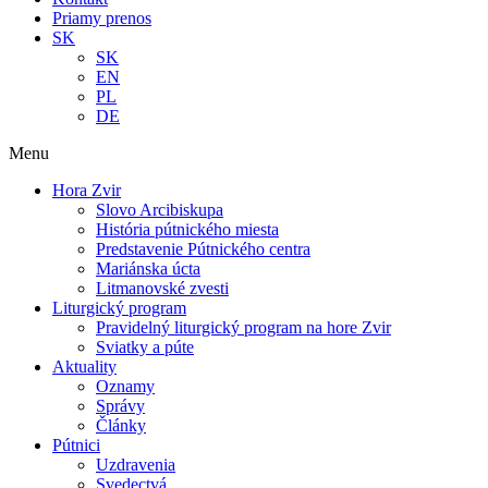
Priamy prenos
SK
SK
EN
PL
DE
Menu
Hora Zvir
Slovo Arcibiskupa
História pútnického miesta
Predstavenie Pútnického centra
Mariánska úcta
Litmanovské zvesti
Liturgický program
Pravidelný liturgický program na hore Zvir
Sviatky a púte
Aktuality
Oznamy
Správy
Články
Pútnici
Uzdravenia
Svedectvá