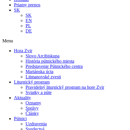
Priamy prenos
SK
SK
EN
PL
DE
Menu
Hora Zvir
Slovo Arcibiskupa
História pútnického miesta
Predstavenie Pútnického centra
Mariánska úcta
Litmanovské zvesti
Liturgický program
Pravidelný liturgický program na hore Zvir
Sviatky a púte
Aktuality
Oznamy
Správy
Články
Pútnici
Uzdravenia
Svedectvá