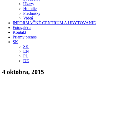
Úkazy
Homílie
Prednášky
Videá
INFORMAČNÉ CENTRUM A UBYTOVANIE
Fotogaléria
Kontakt
Priamy prenos
SK
SK
EN
PL
DE
4 októbra, 2015