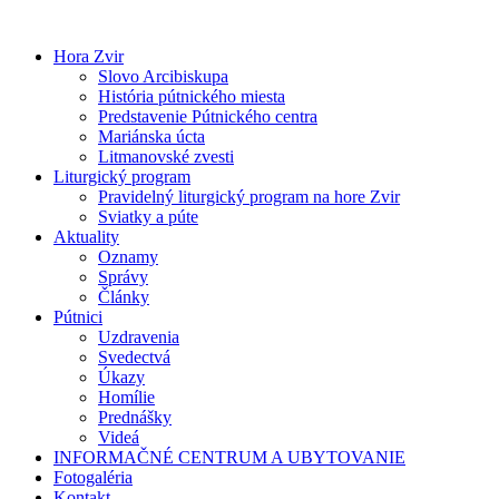
Preskočiť
na
Hora Zvir
obsah
Slovo Arcibiskupa
História pútnického miesta
Predstavenie Pútnického centra
Mariánska úcta
Litmanovské zvesti
Liturgický program
Pravidelný liturgický program na hore Zvir
Sviatky a púte
Aktuality
Oznamy
Správy
Články
Pútnici
Uzdravenia
Svedectvá
Úkazy
Homílie
Prednášky
Videá
INFORMAČNÉ CENTRUM A UBYTOVANIE
Fotogaléria
Kontakt