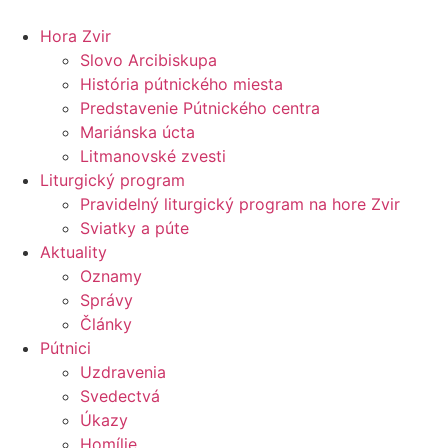
Preskočiť
na
Hora Zvir
obsah
Slovo Arcibiskupa
História pútnického miesta
Predstavenie Pútnického centra
Mariánska úcta
Litmanovské zvesti
Liturgický program
Pravidelný liturgický program na hore Zvir
Sviatky a púte
Aktuality
Oznamy
Správy
Články
Pútnici
Uzdravenia
Svedectvá
Úkazy
Homílie