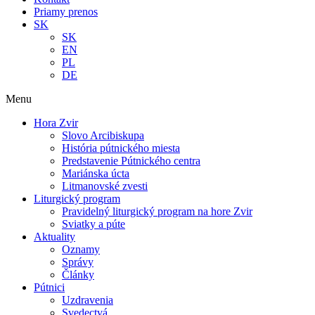
Priamy prenos
SK
SK
EN
PL
DE
Menu
Hora Zvir
Slovo Arcibiskupa
História pútnického miesta
Predstavenie Pútnického centra
Mariánska úcta
Litmanovské zvesti
Liturgický program
Pravidelný liturgický program na hore Zvir
Sviatky a púte
Aktuality
Oznamy
Správy
Články
Pútnici
Uzdravenia
Svedectvá