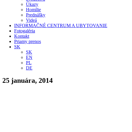
Úkazy
Homílie
Prednášky
Videá
INFORMAČNÉ CENTRUM A UBYTOVANIE
Fotogaléria
Kontakt
Priamy prenos
SK
SK
EN
PL
DE
25 januára, 2014