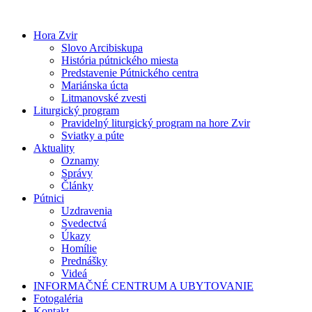
Preskočiť
na
Hora Zvir
obsah
Slovo Arcibiskupa
História pútnického miesta
Predstavenie Pútnického centra
Mariánska úcta
Litmanovské zvesti
Liturgický program
Pravidelný liturgický program na hore Zvir
Sviatky a púte
Aktuality
Oznamy
Správy
Články
Pútnici
Uzdravenia
Svedectvá
Úkazy
Homílie
Prednášky
Videá
INFORMAČNÉ CENTRUM A UBYTOVANIE
Fotogaléria
Kontakt