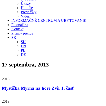
Úkazy
Homílie
Prednášky
Videá
INFORMAČNÉ CENTRUM A UBYTOVANIE
Fotogaléria
Kontakt
Priamy prenos
SK
SK
EN
PL
DE
17 septembra, 2013
2013
Mystička Myrna na hore Zvir 1. časť
2013