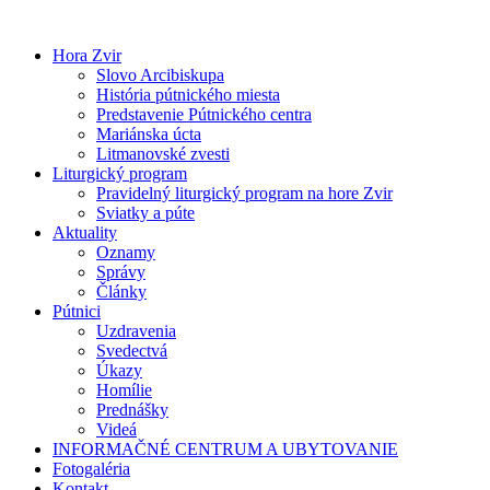
Preskočiť
na
Hora Zvir
obsah
Slovo Arcibiskupa
História pútnického miesta
Predstavenie Pútnického centra
Mariánska úcta
Litmanovské zvesti
Liturgický program
Pravidelný liturgický program na hore Zvir
Sviatky a púte
Aktuality
Oznamy
Správy
Články
Pútnici
Uzdravenia
Svedectvá
Úkazy
Homílie
Prednášky
Videá
INFORMAČNÉ CENTRUM A UBYTOVANIE
Fotogaléria
Kontakt