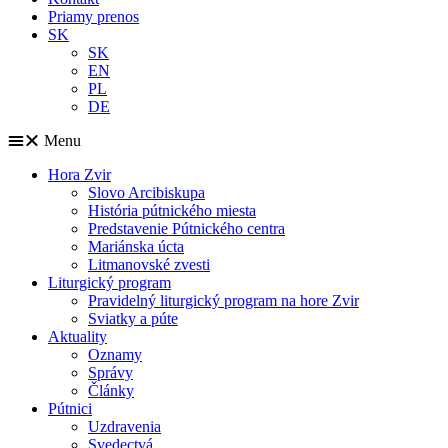
Priamy prenos
SK
SK
EN
PL
DE
Menu
Hora Zvir
Slovo Arcibiskupa
História pútnického miesta
Predstavenie Pútnického centra
Mariánska úcta
Litmanovské zvesti
Liturgický program
Pravidelný liturgický program na hore Zvir
Sviatky a púte
Aktuality
Oznamy
Správy
Články
Pútnici
Uzdravenia
Svedectvá