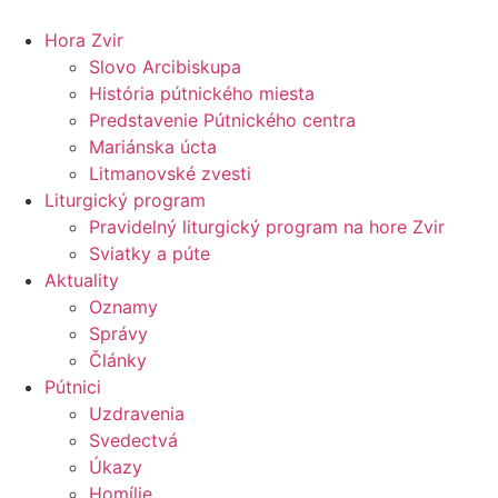
Preskočiť
na
Hora Zvir
obsah
Slovo Arcibiskupa
História pútnického miesta
Predstavenie Pútnického centra
Mariánska úcta
Litmanovské zvesti
Liturgický program
Pravidelný liturgický program na hore Zvir
Sviatky a púte
Aktuality
Oznamy
Správy
Články
Pútnici
Uzdravenia
Svedectvá
Úkazy
Homílie