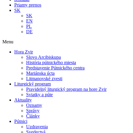
Priamy prenos
SK
SK
EN
PL
DE
Menu
Hora Zvir
Slovo Arcibiskupa
História pútnického miesta
Predstavenie Pútnického centra
Mariánska úcta
Litmanovské zvesti
Liturgický program
Pravidelný liturgický program na hore Zvir
Sviatky a púte
Aktuality
Oznamy
Správy
Články
Pútnici
Uzdravenia
Svedectvá