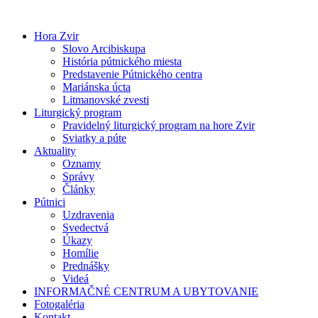
Preskočiť
na
Hora Zvir
obsah
Slovo Arcibiskupa
História pútnického miesta
Predstavenie Pútnického centra
Mariánska úcta
Litmanovské zvesti
Liturgický program
Pravidelný liturgický program na hore Zvir
Sviatky a púte
Aktuality
Oznamy
Správy
Články
Pútnici
Uzdravenia
Svedectvá
Úkazy
Homílie
Prednášky
Videá
INFORMAČNÉ CENTRUM A UBYTOVANIE
Fotogaléria
Kontakt