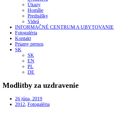
Úkazy
Homílie
Prednášky
Videá
INFORMAČNÉ CENTRUM A UBYTOVANIE
Fotogaléria
Kontakt
Priamy prenos
SK
SK
EN
PL
DE
Modlitby za uzdravenie
26 júna, 2019
2012
,
Fotogaléria