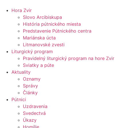
Preskočiť
na
Hora Zvir
obsah
Slovo Arcibiskupa
História pútnického miesta
Predstavenie Pútnického centra
Mariánska úcta
Litmanovské zvesti
Liturgický program
Pravidelný liturgický program na hore Zvir
Sviatky a púte
Aktuality
Oznamy
Správy
Články
Pútnici
Uzdravenia
Svedectvá
Úkazy
Homílie