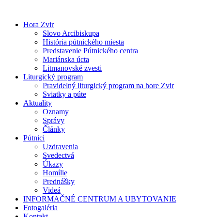
Preskočiť
na
Hora Zvir
obsah
Slovo Arcibiskupa
História pútnického miesta
Predstavenie Pútnického centra
Mariánska úcta
Litmanovské zvesti
Liturgický program
Pravidelný liturgický program na hore Zvir
Sviatky a púte
Aktuality
Oznamy
Správy
Články
Pútnici
Uzdravenia
Svedectvá
Úkazy
Homílie
Prednášky
Videá
INFORMAČNÉ CENTRUM A UBYTOVANIE
Fotogaléria
Kontakt