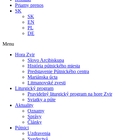
Priamy prenos
SK
SK
EN
PL
DE
Menu
Hora Zvir
Slovo Arcibiskupa
História pútnického miesta
Predstavenie Pútnického centra
Mariánska úcta
Litmanovské zvesti
Liturgický program
Pravidelný liturgický program na hore Zvir
Sviatky a púte
Aktuality
Oznamy
Správy
Články
Pútnici
Uzdravenia
Svedectvá