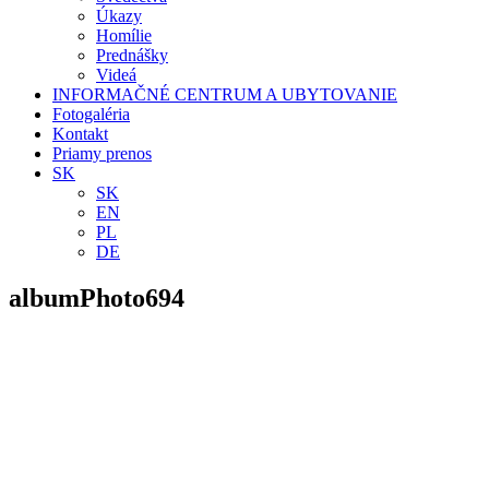
Úkazy
Homílie
Prednášky
Videá
INFORMAČNÉ CENTRUM A UBYTOVANIE
Fotogaléria
Kontakt
Priamy prenos
SK
SK
EN
PL
DE
albumPhoto694