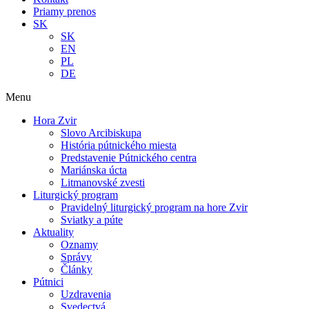
Priamy prenos
SK
SK
EN
PL
DE
Menu
Hora Zvir
Slovo Arcibiskupa
História pútnického miesta
Predstavenie Pútnického centra
Mariánska úcta
Litmanovské zvesti
Liturgický program
Pravidelný liturgický program na hore Zvir
Sviatky a púte
Aktuality
Oznamy
Správy
Články
Pútnici
Uzdravenia
Svedectvá