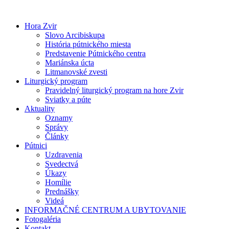
Preskočiť
na
Hora Zvir
obsah
Slovo Arcibiskupa
História pútnického miesta
Predstavenie Pútnického centra
Mariánska úcta
Litmanovské zvesti
Liturgický program
Pravidelný liturgický program na hore Zvir
Sviatky a púte
Aktuality
Oznamy
Správy
Články
Pútnici
Uzdravenia
Svedectvá
Úkazy
Homílie
Prednášky
Videá
INFORMAČNÉ CENTRUM A UBYTOVANIE
Fotogaléria
Kontakt