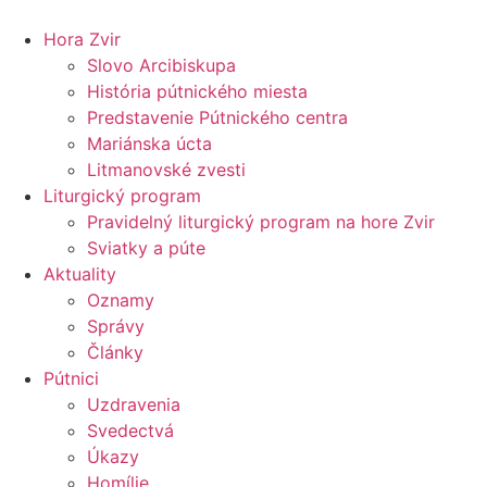
Preskočiť
na
Hora Zvir
obsah
Slovo Arcibiskupa
História pútnického miesta
Predstavenie Pútnického centra
Mariánska úcta
Litmanovské zvesti
Liturgický program
Pravidelný liturgický program na hore Zvir
Sviatky a púte
Aktuality
Oznamy
Správy
Články
Pútnici
Uzdravenia
Svedectvá
Úkazy
Homílie