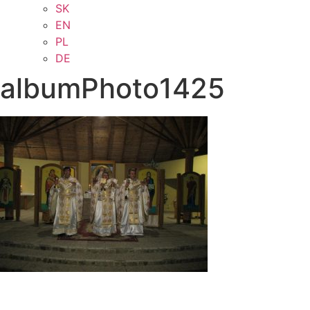
SK
EN
PL
DE
albumPhoto1425