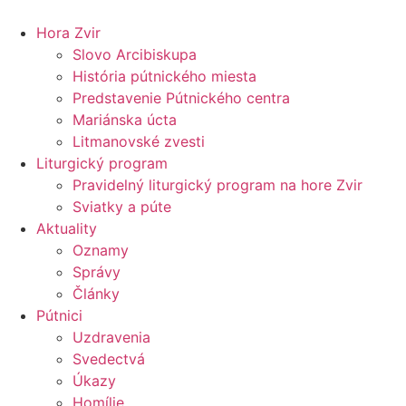
Preskočiť
na
Hora Zvir
obsah
Slovo Arcibiskupa
História pútnického miesta
Predstavenie Pútnického centra
Mariánska úcta
Litmanovské zvesti
Liturgický program
Pravidelný liturgický program na hore Zvir
Sviatky a púte
Aktuality
Oznamy
Správy
Články
Pútnici
Uzdravenia
Svedectvá
Úkazy
Homílie