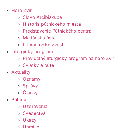
Preskočiť
na
Hora Zvir
obsah
Slovo Arcibiskupa
História pútnického miesta
Predstavenie Pútnického centra
Mariánska úcta
Litmanovské zvesti
Liturgický program
Pravidelný liturgický program na hore Zvir
Sviatky a púte
Aktuality
Oznamy
Správy
Články
Pútnici
Uzdravenia
Svedectvá
Úkazy
Homílie