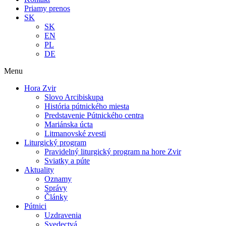
Priamy prenos
SK
SK
EN
PL
DE
Menu
Hora Zvir
Slovo Arcibiskupa
História pútnického miesta
Predstavenie Pútnického centra
Mariánska úcta
Litmanovské zvesti
Liturgický program
Pravidelný liturgický program na hore Zvir
Sviatky a púte
Aktuality
Oznamy
Správy
Články
Pútnici
Uzdravenia
Svedectvá