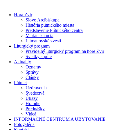
Preskočiť
na
Hora Zvir
obsah
Slovo Arcibiskupa
História pútnického miesta
Predstavenie Pútnického centra
Mariánska úcta
Litmanovské zvesti
Liturgický program
Pravidelný liturgický program na hore Zvir
Sviatky a púte
Aktuality
Oznamy
Správy
Články
Pútnici
Uzdravenia
Svedectvá
Úkazy
Homílie
Prednášky
Videá
INFORMAČNÉ CENTRUM A UBYTOVANIE
Fotogaléria
Kontakt