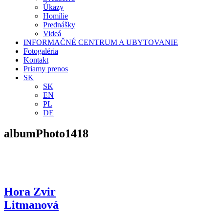
Úkazy
Homílie
Prednášky
Videá
INFORMAČNÉ CENTRUM A UBYTOVANIE
Fotogaléria
Kontakt
Priamy prenos
SK
SK
EN
PL
DE
albumPhoto1418
Hora Zvir
Litmanová