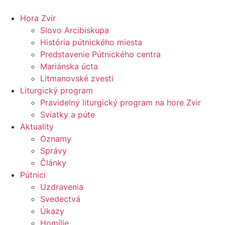
Preskočiť
na
Hora Zvir
obsah
Slovo Arcibiskupa
História pútnického miesta
Predstavenie Pútnického centra
Mariánska úcta
Litmanovské zvesti
Liturgický program
Pravidelný liturgický program na hore Zvir
Sviatky a púte
Aktuality
Oznamy
Správy
Články
Pútnici
Uzdravenia
Svedectvá
Úkazy
Homílie