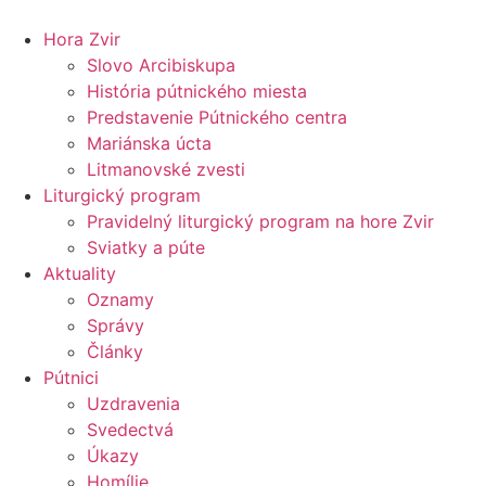
Preskočiť
na
Hora Zvir
obsah
Slovo Arcibiskupa
História pútnického miesta
Predstavenie Pútnického centra
Mariánska úcta
Litmanovské zvesti
Liturgický program
Pravidelný liturgický program na hore Zvir
Sviatky a púte
Aktuality
Oznamy
Správy
Články
Pútnici
Uzdravenia
Svedectvá
Úkazy
Homílie