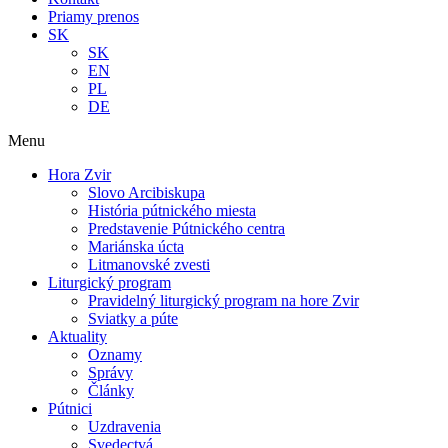
Priamy prenos
SK
SK
EN
PL
DE
Menu
Hora Zvir
Slovo Arcibiskupa
História pútnického miesta
Predstavenie Pútnického centra
Mariánska úcta
Litmanovské zvesti
Liturgický program
Pravidelný liturgický program na hore Zvir
Sviatky a púte
Aktuality
Oznamy
Správy
Články
Pútnici
Uzdravenia
Svedectvá