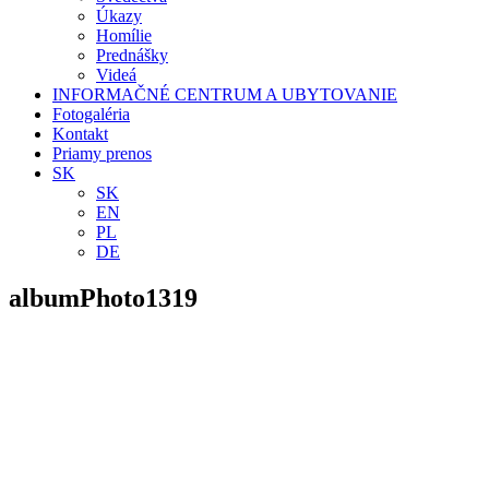
Úkazy
Homílie
Prednášky
Videá
INFORMAČNÉ CENTRUM A UBYTOVANIE
Fotogaléria
Kontakt
Priamy prenos
SK
SK
EN
PL
DE
albumPhoto1319