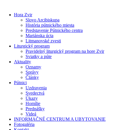
Preskočiť
na
Hora Zvir
obsah
Slovo Arcibiskupa
História pútnického miesta
Predstavenie Pútnického centra
Mariánska úcta
Litmanovské zvesti
Liturgický program
Pravidelný liturgický program na hore Zvir
Sviatky a púte
Aktuality
Oznamy
Správy
Články
Pútnici
Uzdravenia
Svedectvá
Úkazy
Homílie
Prednášky
Videá
INFORMAČNÉ CENTRUM A UBYTOVANIE
Fotogaléria
Kontakt