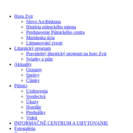
Preskočiť
na
obsah
Hora Zvir
Slovo Arcibiskupa
História pútnického miesta
Predstavenie Pútnického centra
Mariánska úcta
Litmanovské zvesti
Liturgický program
Pravidelný liturgický program na hore Zvir
Sviatky a púte
Aktuality
Oznamy
Správy
Články
Pútnici
Uzdravenia
Svedectvá
Úkazy
Homílie
Prednášky
Videá
INFORMAČNÉ CENTRUM A UBYTOVANIE
Fotogaléria