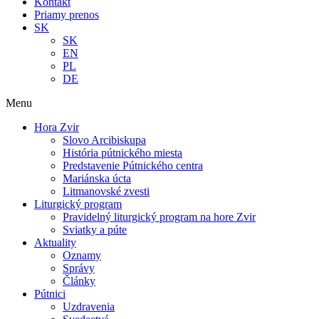
Kontakt
Priamy prenos
SK
SK
EN
PL
DE
Menu
Hora Zvir
Slovo Arcibiskupa
História pútnického miesta
Predstavenie Pútnického centra
Mariánska úcta
Litmanovské zvesti
Liturgický program
Pravidelný liturgický program na hore Zvir
Sviatky a púte
Aktuality
Oznamy
Správy
Články
Pútnici
Uzdravenia