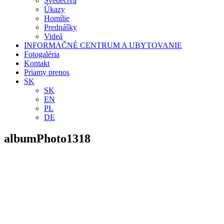
Svedectvá
Úkazy
Homílie
Prednášky
Videá
INFORMAČNÉ CENTRUM A UBYTOVANIE
Fotogaléria
Kontakt
Priamy prenos
SK
SK
EN
PL
DE
albumPhoto1318