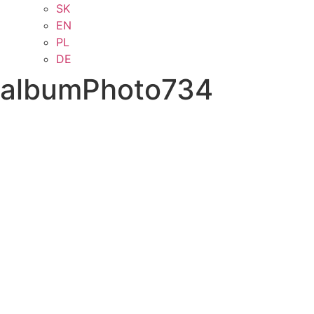
SK
EN
PL
DE
albumPhoto734