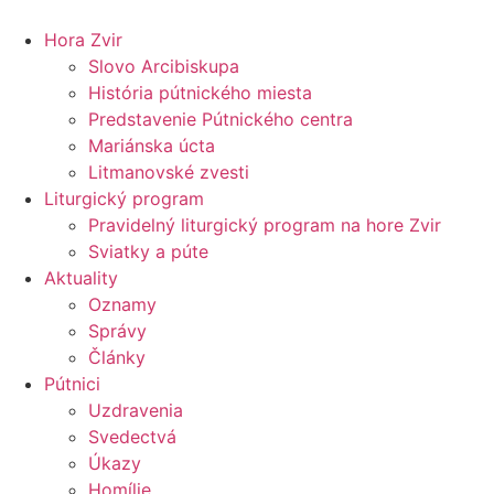
Preskočiť
na
Hora Zvir
obsah
Slovo Arcibiskupa
História pútnického miesta
Predstavenie Pútnického centra
Mariánska úcta
Litmanovské zvesti
Liturgický program
Pravidelný liturgický program na hore Zvir
Sviatky a púte
Aktuality
Oznamy
Správy
Články
Pútnici
Uzdravenia
Svedectvá
Úkazy
Homílie