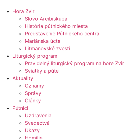
Preskočiť
na
Hora Zvir
obsah
Slovo Arcibiskupa
História pútnického miesta
Predstavenie Pútnického centra
Mariánska úcta
Litmanovské zvesti
Liturgický program
Pravidelný liturgický program na hore Zvir
Sviatky a púte
Aktuality
Oznamy
Správy
Články
Pútnici
Uzdravenia
Svedectvá
Úkazy
Homílie