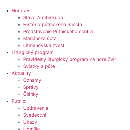
Preskočiť
na
Hora Zvir
obsah
Slovo Arcibiskupa
História pútnického miesta
Predstavenie Pútnického centra
Mariánska úcta
Litmanovské zvesti
Liturgický program
Pravidelný liturgický program na hore Zvir
Sviatky a púte
Aktuality
Oznamy
Správy
Články
Pútnici
Uzdravenia
Svedectvá
Úkazy
Homílie