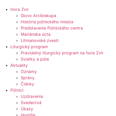
Preskočiť
na
Hora Zvir
obsah
Slovo Arcibiskupa
História pútnického miesta
Predstavenie Pútnického centra
Mariánska úcta
Litmanovské zvesti
Liturgický program
Pravidelný liturgický program na hore Zvir
Sviatky a púte
Aktuality
Oznamy
Správy
Články
Pútnici
Uzdravenia
Svedectvá
Úkazy
Homílie