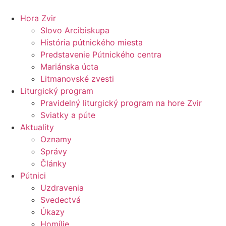
Preskočiť
na
Hora Zvir
obsah
Slovo Arcibiskupa
História pútnického miesta
Predstavenie Pútnického centra
Mariánska úcta
Litmanovské zvesti
Liturgický program
Pravidelný liturgický program na hore Zvir
Sviatky a púte
Aktuality
Oznamy
Správy
Články
Pútnici
Uzdravenia
Svedectvá
Úkazy
Homílie