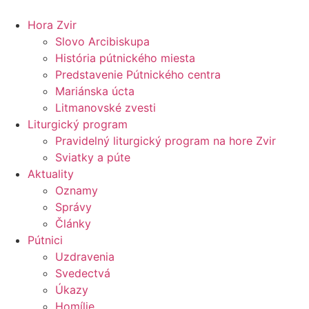
Preskočiť
na
Hora Zvir
obsah
Slovo Arcibiskupa
História pútnického miesta
Predstavenie Pútnického centra
Mariánska úcta
Litmanovské zvesti
Liturgický program
Pravidelný liturgický program na hore Zvir
Sviatky a púte
Aktuality
Oznamy
Správy
Články
Pútnici
Uzdravenia
Svedectvá
Úkazy
Homílie