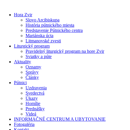
Preskočiť
na
Hora Zvir
obsah
Slovo Arcibiskupa
História pútnického miesta
Predstavenie Pútnického centra
Mariánska úcta
Litmanovské zvesti
Liturgický program
Pravidelný liturgický program na hore Zvir
Sviatky a púte
Aktuality
Oznamy
Správy
Články
Pútnici
Uzdravenia
Svedectvá
Úkazy
Homílie
Prednášky
Videá
INFORMAČNÉ CENTRUM A UBYTOVANIE
Fotogaléria
Kontakt