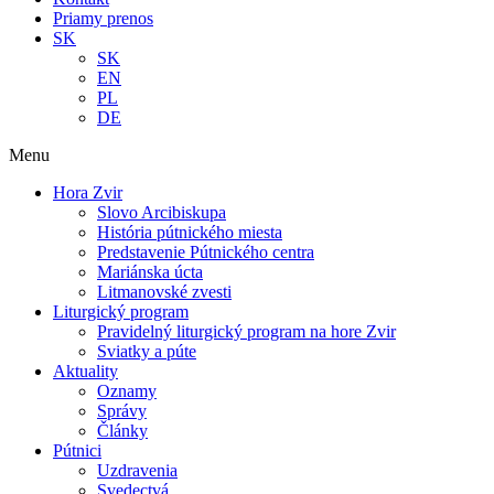
Priamy prenos
SK
SK
EN
PL
DE
Menu
Hora Zvir
Slovo Arcibiskupa
História pútnického miesta
Predstavenie Pútnického centra
Mariánska úcta
Litmanovské zvesti
Liturgický program
Pravidelný liturgický program na hore Zvir
Sviatky a púte
Aktuality
Oznamy
Správy
Články
Pútnici
Uzdravenia
Svedectvá