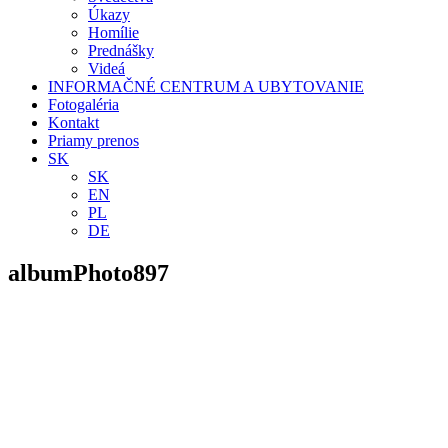
Úkazy
Homílie
Prednášky
Videá
INFORMAČNÉ CENTRUM A UBYTOVANIE
Fotogaléria
Kontakt
Priamy prenos
SK
SK
EN
PL
DE
albumPhoto897