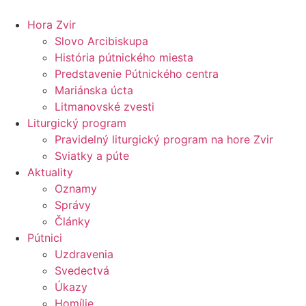
Preskočiť
na
Hora Zvir
obsah
Slovo Arcibiskupa
História pútnického miesta
Predstavenie Pútnického centra
Mariánska úcta
Litmanovské zvesti
Liturgický program
Pravidelný liturgický program na hore Zvir
Sviatky a púte
Aktuality
Oznamy
Správy
Články
Pútnici
Uzdravenia
Svedectvá
Úkazy
Homílie