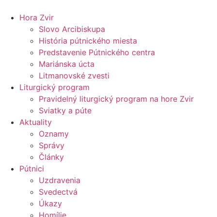
Preskočiť
na
Hora Zvir
obsah
Slovo Arcibiskupa
História pútnického miesta
Predstavenie Pútnického centra
Mariánska úcta
Litmanovské zvesti
Liturgický program
Pravidelný liturgický program na hore Zvir
Sviatky a púte
Aktuality
Oznamy
Správy
Články
Pútnici
Uzdravenia
Svedectvá
Úkazy
Homílie