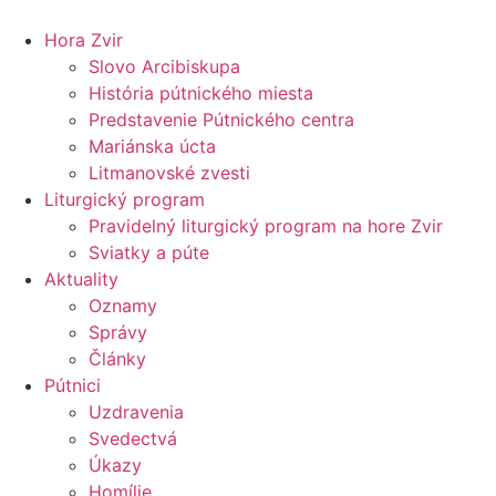
Preskočiť
na
Hora Zvir
obsah
Slovo Arcibiskupa
História pútnického miesta
Predstavenie Pútnického centra
Mariánska úcta
Litmanovské zvesti
Liturgický program
Pravidelný liturgický program na hore Zvir
Sviatky a púte
Aktuality
Oznamy
Správy
Články
Pútnici
Uzdravenia
Svedectvá
Úkazy
Homílie