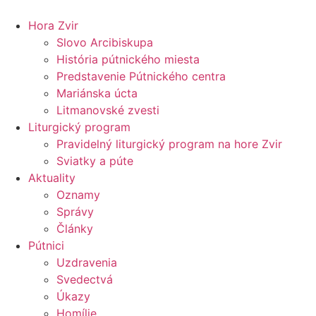
Preskočiť
na
Hora Zvir
obsah
Slovo Arcibiskupa
História pútnického miesta
Predstavenie Pútnického centra
Mariánska úcta
Litmanovské zvesti
Liturgický program
Pravidelný liturgický program na hore Zvir
Sviatky a púte
Aktuality
Oznamy
Správy
Články
Pútnici
Uzdravenia
Svedectvá
Úkazy
Homílie