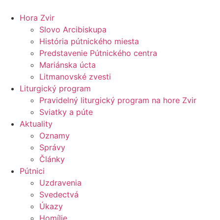
Preskočiť
na
Hora Zvir
obsah
Slovo Arcibiskupa
História pútnického miesta
Predstavenie Pútnického centra
Mariánska úcta
Litmanovské zvesti
Liturgický program
Pravidelný liturgický program na hore Zvir
Sviatky a púte
Aktuality
Oznamy
Správy
Články
Pútnici
Uzdravenia
Svedectvá
Úkazy
Homílie