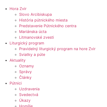
Preskočiť
na
Hora Zvir
obsah
Slovo Arcibiskupa
História pútnického miesta
Predstavenie Pútnického centra
Mariánska úcta
Litmanovské zvesti
Liturgický program
Pravidelný liturgický program na hore Zvir
Sviatky a púte
Aktuality
Oznamy
Správy
Články
Pútnici
Uzdravenia
Svedectvá
Úkazy
Homílie