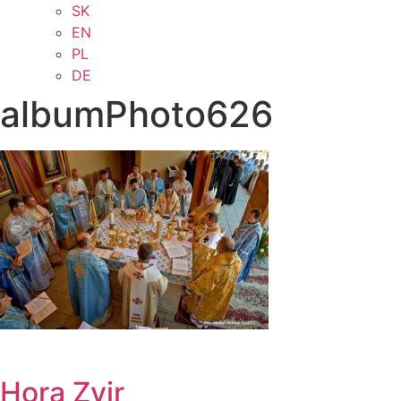
SK
EN
PL
DE
albumPhoto626
Hora Zvir