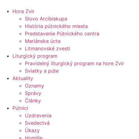
Preskočiť
na
Hora Zvir
obsah
Slovo Arcibiskupa
História pútnického miesta
Predstavenie Pútnického centra
Mariánska úcta
Litmanovské zvesti
Liturgický program
Pravidelný liturgický program na hore Zvir
Sviatky a púte
Aktuality
Oznamy
Správy
Články
Pútnici
Uzdravenia
Svedectvá
Úkazy
Homílie