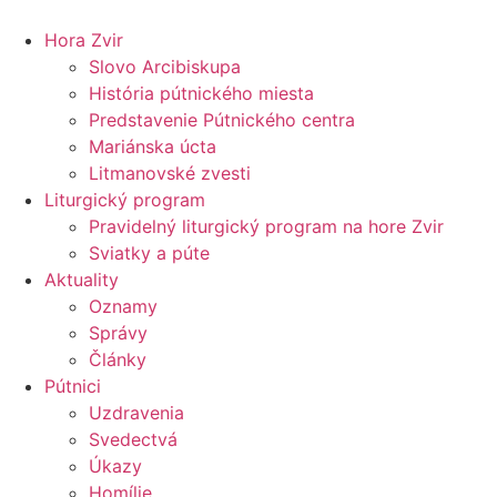
Preskočiť
na
Hora Zvir
obsah
Slovo Arcibiskupa
História pútnického miesta
Predstavenie Pútnického centra
Mariánska úcta
Litmanovské zvesti
Liturgický program
Pravidelný liturgický program na hore Zvir
Sviatky a púte
Aktuality
Oznamy
Správy
Články
Pútnici
Uzdravenia
Svedectvá
Úkazy
Homílie