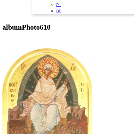
PL
DE
albumPhoto610