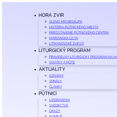
Preskočiť
na
HORA ZVIR
obsah
SLOVO ARCIBISKUPA
HISTÓRIA PÚTNICKÉHO MIESTA
PREDSTAVENIE PÚTNICKÉHO CENTRA
MARIÁNSKA ÚCTA
LITMANOVSKÉ ZVESTI
LITURGICKÝ PROGRAM
PRAVIDELNÝ LITURGICKÝ PROGRAM NA H
SVIATKY A PÚTE
AKTUALITY
OZNAMY
SPRÁVY
ČLÁNKY
PÚTNICI
UZDRAVENIA
SVEDECTVÁ
ÚKAZY
HOMÍLIE