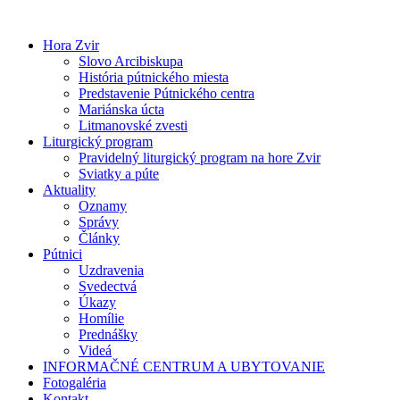
Preskočiť
na
Hora Zvir
obsah
Slovo Arcibiskupa
História pútnického miesta
Predstavenie Pútnického centra
Mariánska úcta
Litmanovské zvesti
Liturgický program
Pravidelný liturgický program na hore Zvir
Sviatky a púte
Aktuality
Oznamy
Správy
Články
Pútnici
Uzdravenia
Svedectvá
Úkazy
Homílie
Prednášky
Videá
INFORMAČNÉ CENTRUM A UBYTOVANIE
Fotogaléria
Kontakt