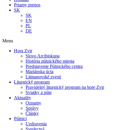
Priamy prenos
SK
SK
EN
PL
DE
Menu
Hora Zvir
Slovo Arcibiskupa
História pútnického miesta
Predstavenie Pútnického centra
Mariánska úcta
Litmanovské zvesti
Liturgický program
Pravidelný liturgický program na hore Zvir
Sviatky a púte
Aktuality
Oznamy
Správy
Články
Pútnici
Uzdravenia
Svedectvá