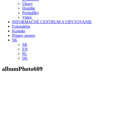
Úkazy
Homílie
Prednášky
Videá
INFORMAČNÉ CENTRUM A UBYTOVANIE
Fotogaléria
Kontakt
Priamy prenos
SK
SK
EN
PL
DE
albumPhoto609