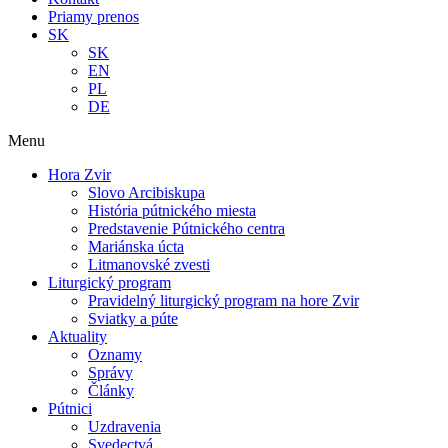
Priamy prenos
SK
SK
EN
PL
DE
Menu
Hora Zvir
Slovo Arcibiskupa
História pútnického miesta
Predstavenie Pútnického centra
Mariánska úcta
Litmanovské zvesti
Liturgický program
Pravidelný liturgický program na hore Zvir
Sviatky a púte
Aktuality
Oznamy
Správy
Články
Pútnici
Uzdravenia
Svedectvá