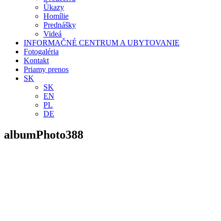
Úkazy
Homílie
Prednášky
Videá
INFORMAČNÉ CENTRUM A UBYTOVANIE
Fotogaléria
Kontakt
Priamy prenos
SK
SK
EN
PL
DE
albumPhoto388