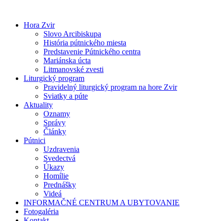
Preskočiť
na
Hora Zvir
obsah
Slovo Arcibiskupa
História pútnického miesta
Predstavenie Pútnického centra
Mariánska úcta
Litmanovské zvesti
Liturgický program
Pravidelný liturgický program na hore Zvir
Sviatky a púte
Aktuality
Oznamy
Správy
Články
Pútnici
Uzdravenia
Svedectvá
Úkazy
Homílie
Prednášky
Videá
INFORMAČNÉ CENTRUM A UBYTOVANIE
Fotogaléria
Kontakt