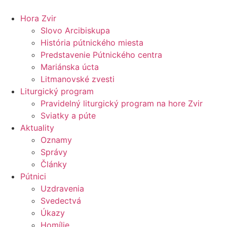
Preskočiť
na
Hora Zvir
obsah
Slovo Arcibiskupa
História pútnického miesta
Predstavenie Pútnického centra
Mariánska úcta
Litmanovské zvesti
Liturgický program
Pravidelný liturgický program na hore Zvir
Sviatky a púte
Aktuality
Oznamy
Správy
Články
Pútnici
Uzdravenia
Svedectvá
Úkazy
Homílie