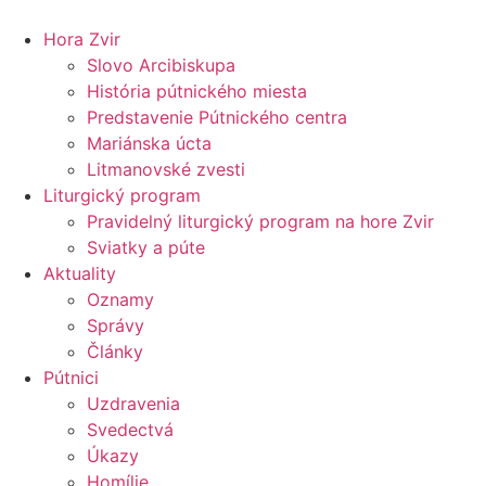
Preskočiť
na
Hora Zvir
obsah
Slovo Arcibiskupa
História pútnického miesta
Predstavenie Pútnického centra
Mariánska úcta
Litmanovské zvesti
Liturgický program
Pravidelný liturgický program na hore Zvir
Sviatky a púte
Aktuality
Oznamy
Správy
Články
Pútnici
Uzdravenia
Svedectvá
Úkazy
Homílie