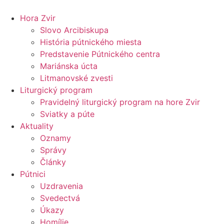
Preskočiť
na
Hora Zvir
obsah
Slovo Arcibiskupa
História pútnického miesta
Predstavenie Pútnického centra
Mariánska úcta
Litmanovské zvesti
Liturgický program
Pravidelný liturgický program na hore Zvir
Sviatky a púte
Aktuality
Oznamy
Správy
Články
Pútnici
Uzdravenia
Svedectvá
Úkazy
Homílie