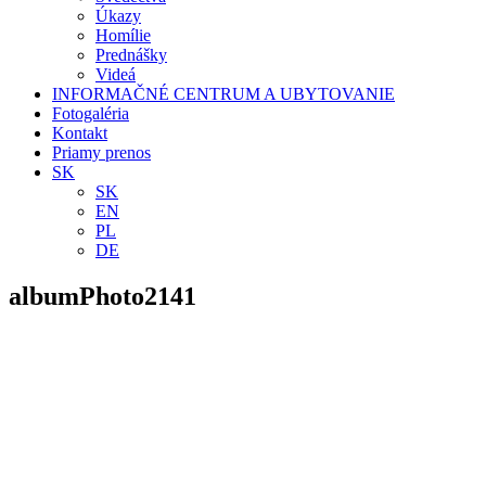
Úkazy
Homílie
Prednášky
Videá
INFORMAČNÉ CENTRUM A UBYTOVANIE
Fotogaléria
Kontakt
Priamy prenos
SK
SK
EN
PL
DE
albumPhoto2141