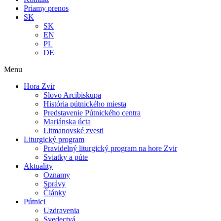
Priamy prenos
SK
SK
EN
PL
DE
Menu
Hora Zvir
Slovo Arcibiskupa
História pútnického miesta
Predstavenie Pútnického centra
Mariánska úcta
Litmanovské zvesti
Liturgický program
Pravidelný liturgický program na hore Zvir
Sviatky a púte
Aktuality
Oznamy
Správy
Články
Pútnici
Uzdravenia
Svedectvá