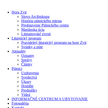
Preskočiť
na
Hora Zvir
obsah
Slovo Arcibiskupa
História pútnického miesta
Predstavenie Pútnického centra
Mariánska úcta
Litmanovské zvesti
Liturgický program
Pravidelný liturgický program na hore Zvir
Sviatky a púte
Aktuality
Oznamy
Správy
Články
Pútnici
Uzdravenia
Svedectvá
Úkazy
Homílie
Prednášky
Videá
INFORMAČNÉ CENTRUM A UBYTOVANIE
Fotogaléria
Kontakt