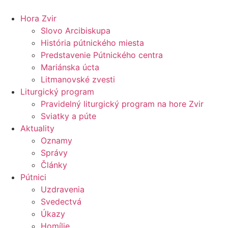
Preskočiť
na
Hora Zvir
obsah
Slovo Arcibiskupa
História pútnického miesta
Predstavenie Pútnického centra
Mariánska úcta
Litmanovské zvesti
Liturgický program
Pravidelný liturgický program na hore Zvir
Sviatky a púte
Aktuality
Oznamy
Správy
Články
Pútnici
Uzdravenia
Svedectvá
Úkazy
Homílie