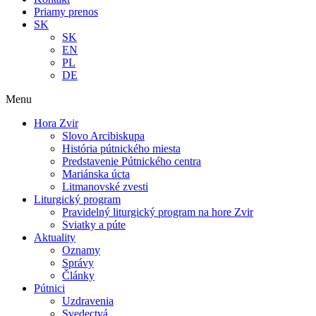
Priamy prenos
SK
SK
EN
PL
DE
Menu
Hora Zvir
Slovo Arcibiskupa
História pútnického miesta
Predstavenie Pútnického centra
Mariánska úcta
Litmanovské zvesti
Liturgický program
Pravidelný liturgický program na hore Zvir
Sviatky a púte
Aktuality
Oznamy
Správy
Články
Pútnici
Uzdravenia
Svedectvá