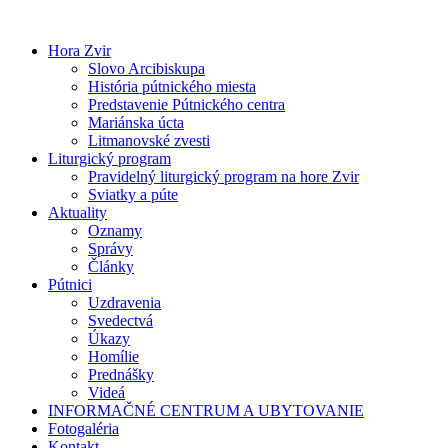
Preskočiť
na
Hora Zvir
obsah
Slovo Arcibiskupa
História pútnického miesta
Predstavenie Pútnického centra
Mariánska úcta
Litmanovské zvesti
Liturgický program
Pravidelný liturgický program na hore Zvir
Sviatky a púte
Aktuality
Oznamy
Správy
Články
Pútnici
Uzdravenia
Svedectvá
Úkazy
Homílie
Prednášky
Videá
INFORMAČNÉ CENTRUM A UBYTOVANIE
Fotogaléria
Kontakt