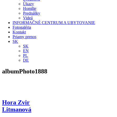
Úkazy
Homílie
Prednášky
Videá
INFORMAČNÉ CENTRUM A UBYTOVANIE
Fotogaléria
Kontakt
Priamy prenos
SK
SK
EN
PL
DE
albumPhoto1888
Hora Zvir
Litmanová