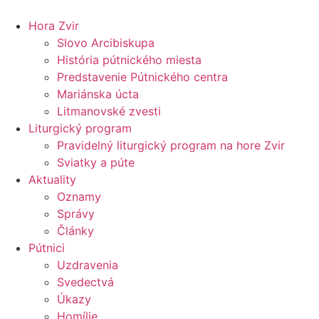
Preskočiť
na
Hora Zvir
obsah
Slovo Arcibiskupa
História pútnického miesta
Predstavenie Pútnického centra
Mariánska úcta
Litmanovské zvesti
Liturgický program
Pravidelný liturgický program na hore Zvir
Sviatky a púte
Aktuality
Oznamy
Správy
Články
Pútnici
Uzdravenia
Svedectvá
Úkazy
Homílie