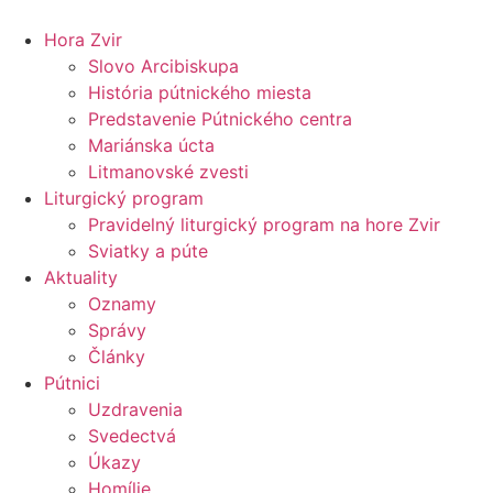
Preskočiť
na
Hora Zvir
obsah
Slovo Arcibiskupa
História pútnického miesta
Predstavenie Pútnického centra
Mariánska úcta
Litmanovské zvesti
Liturgický program
Pravidelný liturgický program na hore Zvir
Sviatky a púte
Aktuality
Oznamy
Správy
Články
Pútnici
Uzdravenia
Svedectvá
Úkazy
Homílie