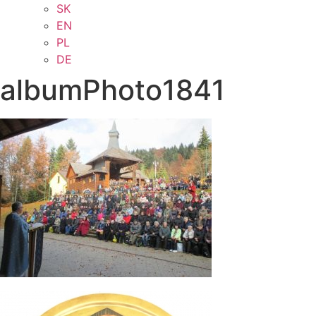
SK
EN
PL
DE
albumPhoto1841