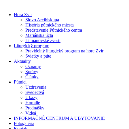
Preskočiť
na
Hora Zvir
obsah
Slovo Arcibiskupa
História pútnického miesta
Predstavenie Pútnického centra
Mariánska úcta
Litmanovské zvesti
Liturgický program
Pravidelný liturgický program na hore Zvir
Sviatky a púte
Aktuality
Oznamy
Správy
Články
Pútnici
Uzdravenia
Svedectvá
Úkazy
Homílie
Prednášky
Videá
INFORMAČNÉ CENTRUM A UBYTOVANIE
Fotogaléria
Kontakt