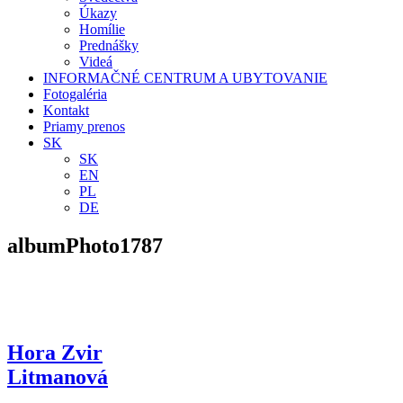
Úkazy
Homílie
Prednášky
Videá
INFORMAČNÉ CENTRUM A UBYTOVANIE
Fotogaléria
Kontakt
Priamy prenos
SK
SK
EN
PL
DE
albumPhoto1787
Hora Zvir
Litmanová