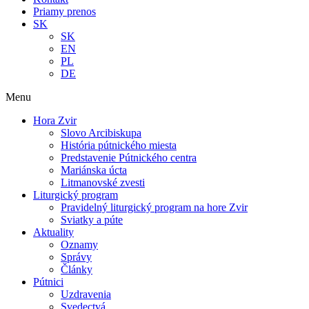
Priamy prenos
SK
SK
EN
PL
DE
Menu
Hora Zvir
Slovo Arcibiskupa
História pútnického miesta
Predstavenie Pútnického centra
Mariánska úcta
Litmanovské zvesti
Liturgický program
Pravidelný liturgický program na hore Zvir
Sviatky a púte
Aktuality
Oznamy
Správy
Články
Pútnici
Uzdravenia
Svedectvá