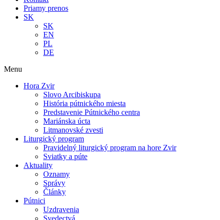
Priamy prenos
SK
SK
EN
PL
DE
Menu
Hora Zvir
Slovo Arcibiskupa
História pútnického miesta
Predstavenie Pútnického centra
Mariánska úcta
Litmanovské zvesti
Liturgický program
Pravidelný liturgický program na hore Zvir
Sviatky a púte
Aktuality
Oznamy
Správy
Články
Pútnici
Uzdravenia
Svedectvá