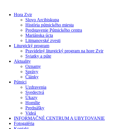
Preskočiť
na
Hora Zvir
obsah
Slovo Arcibiskupa
História pútnického miesta
Predstavenie Pútnického centra
Mariánska úcta
Litmanovské zvesti
Liturgický program
Pravidelný liturgický program na hore Zvir
Sviatky a púte
Aktuality
Oznamy
Správy
Články
Pútnici
Uzdravenia
Svedectvá
Úkazy
Homílie
Prednášky
Videá
INFORMAČNÉ CENTRUM A UBYTOVANIE
Fotogaléria
Kontakt