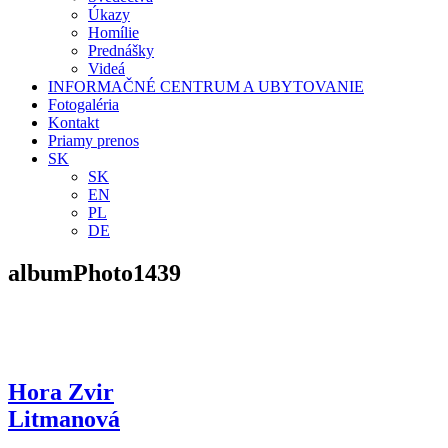
Úkazy
Homílie
Prednášky
Videá
INFORMAČNÉ CENTRUM A UBYTOVANIE
Fotogaléria
Kontakt
Priamy prenos
SK
SK
EN
PL
DE
albumPhoto1439
Hora Zvir
Litmanová