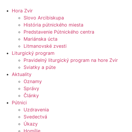
Preskočiť
na
Hora Zvir
obsah
Slovo Arcibiskupa
História pútnického miesta
Predstavenie Pútnického centra
Mariánska úcta
Litmanovské zvesti
Liturgický program
Pravidelný liturgický program na hore Zvir
Sviatky a púte
Aktuality
Oznamy
Správy
Články
Pútnici
Uzdravenia
Svedectvá
Úkazy
Homílie